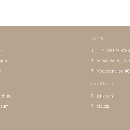
Kontakt
te
+49 7231 298038
mich
info@chrisbinde
t
Vogesenallee 40
es
Social Media
schutz
LinkedIn
ssum
Houzz